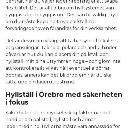
Centralt när du väljer lagerinredning är att skapa
flexibilitet. Det är alltid bra om hyllsystemet kan
byggas ut och byggas om. Det kan bli väldigt dyrt
om du måste köpa helt nya pallställ när
förvaringsbehoven förändras för din verksamhet.
Det är dessutom viktigt att ta hänsyn till lokalens
begränsningar. Takhöjd, pelare och andra hinder
påverkar hur du kan placera din pallställ och
hyllställ. Mät dina utrymmen noga – och glöm inte
att kontrollera åt vilket håll eventuella dörrar
öppnas, annars kan det bli problem när du ska
sätta upp din lagerutrustning.
Hyllställ i Örebro med säkerheten
i fokus
Säkerheten är en mycket viktig faktor när det
handlar om pallställ, hyllställ och annan
lagerinredning. Hyllorna måste vara anpassade för